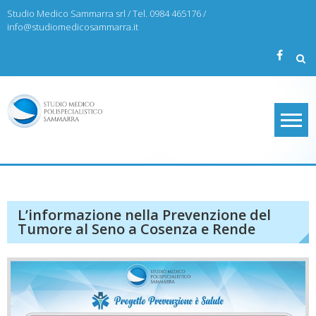
Skip
Studio Medico Sammarra srl / Tel. 0984 465176 /
to
info@studiomedicosammarra.it
content
Studio Medico Sammarra
L’informazione nella Prevenzione del
Tumore al Seno a Cosenza e Rende