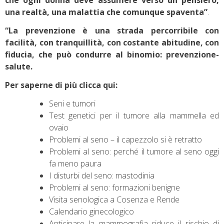
che ogni donna deve assumere verso un pensiero,
una realtà, una malattia che comunque spaventa”
.
“La prevenzione è una strada percorribile con
facilità, con tranquillità, con costante abitudine, con
fiducia, che può condurre al binomio: prevenzione-
salute.
Per saperne di più clicca qui:
Seni e tumori
Test genetici per il tumore alla mammella ed
ovaio
Problemi al seno – il capezzolo si è retratto
Problemi al seno: perché il tumore al seno oggi
fa meno paura
I disturbi del seno: mastodinia
Problemi al seno: formazioni benigne
Visita senologica a Cosenza e Rende
Calendario ginecologico
Anticipare la mammografia riduce il rischio di