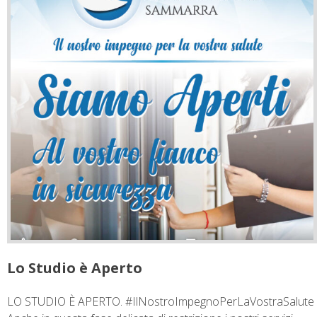
Lo Studio è Aperto
LO STUDIO È APERTO. #IlNostroImpegnoPerLaVostraSalute