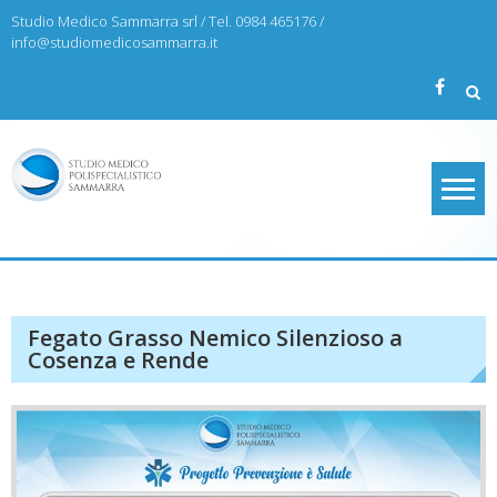
Skip
Studio Medico Sammarra srl / Tel. 0984 465176 /
to
info@studiomedicosammarra.it
content
Studio Medico Sammarra
Fegato Grasso Nemico Silenzioso a
Cosenza e Rende