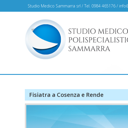
Skip
Studio Medico Sammarra srl / Tel. 0984 465176 /
info
to
content
Studio Medico Sammar
Fisiatra a Cosenza e Rende