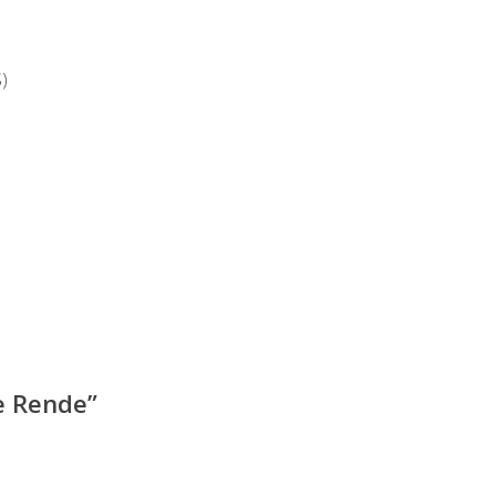
)
 e Rende
”