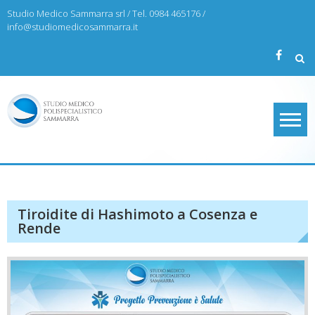
Skip
Studio Medico Sammarra srl / Tel. 0984 465176 /
to
info@studiomedicosammarra.it
content
Studio Medico Sammarra
Tiroidite di Hashimoto a Cosenza e
Rende