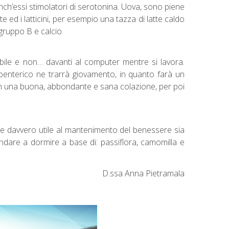
nch’essi stimolatori di serotonina. Uova, sono piene
ed i latticini, per esempio una tazza di latte caldo
 gruppo B e calcio.
ibile e non… davanti al computer mentre si lavora.
oenterico ne trarrà giovamento, in quanto farà un
 con una buona, abbondante e sana colazione, per poi
one davvero utile al mantenimento del benessere sia
andare a dormire a base di: passiflora, camomilla e
D.ssa Anna Pietramala