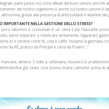
integrale: pane pasta, riso sono alleati del buon umore, perché a
onamento del nostro organismo e anche sul nostro umore! Il latte 
ll’insonnia, grazie alla presenza di antiossidanti e vitamine del
LO IMPORTANTE NELLA GESTIONE DELLO STRESS?
 poco laboriosi e consumati in un clima il più rilassante poss
ibo, bensì imparare a masticare lentamente, l’apparato gastr
coliche e/ o nervine come tè, cola e caffè. Iniziamo la giornata
azione da RE, pranzo da Principe e cena da Povero…”.
deve mancare, almeno 3 volte a settimana, muoversi è un’attenzi
dell’endorfine già citate. Una buona tisana calmante prima di 