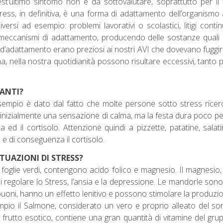
st’ultimo sintomo non è da sottovalutare, soprattutto per il 
ess, in definitiva, è una forma di adattamento dell’organismo a s
si ad esempio: problemi lavorativi o scolastici, litigi continu
meccanismi di adattamento, producendo delle sostanze quali l’a
 d’adattamento erano preziosi ai nostri AVI che dovevano fuggir
a, nella nostra quotidianità possono risultare eccessivi, tanto 
SANTI?
 esempio è dato dal fatto che molte persone sotto stress ricer
inizialmente una sensazione di calma, ma la festa dura poco per
 ed il cortisolo. Attenzione quindi a pizzette, patatine, salat
a e di conseguenza il cortisolo.
ITUAZIONI DI STRESS?
a foglie verdi, contengono acido folico e magnesio. Il magnesi
i regolare lo Stress, l’ansia e la depressione. Le mandorle son
si buoni, hanno un effetto lenitivo e possono stimolare la pro
o il Salmone, considerato un vero e proprio alleato del sorr
o, frutto esotico, contiene una gran quantità di vitamine del gr