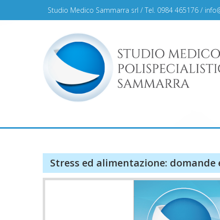
Skip
Studio Medico Sammarra srl / Tel. 0984 465176 /
info
to
content
Studio Medico Sammar
Stress ed alimentazione: domande 