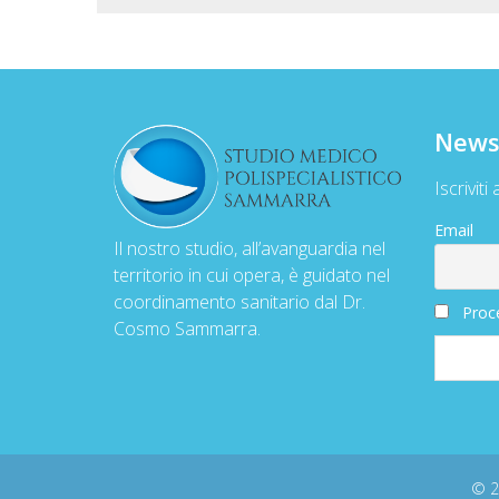
News
Iscriviti
Email
Il nostro studio, all’avanguardia nel
territorio in cui opera, è guidato nel
coordinamento sanitario dal Dr.
Proce
Cosmo Sammarra.
© 2