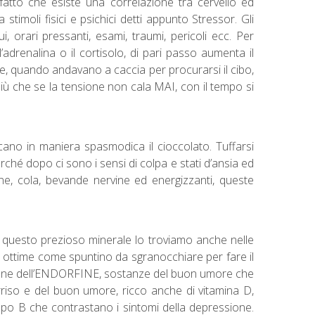
fatto che esiste una correlazione tra cervello ed
timoli fisici e psichici detti appunto Stressor. Gli
i, orari pressanti, esami, traumi, pericoli ecc. Per
drenalina o il cortisolo, di pari passo aumenta il
e, quando andavano a caccia per procurarsi il cibo,
più che se la tensione non cala MAI, con il tempo si
cano in maniera spasmodica il cioccolato. Tuffarsi
ché dopo ci sono i sensi di colpa e stati d’ansia ed
ine, cola, bevande nervine ed energizzanti, queste
o, questo prezioso minerale lo troviamo anche nelle
o ottime come spuntino da sgranocchiare per fare il
duzione dell’ENDORFINE, sostanze del buon umore che
iso e del buon umore, ricco anche di vitamina D,
uppo B che contrastano i sintomi della depressione.