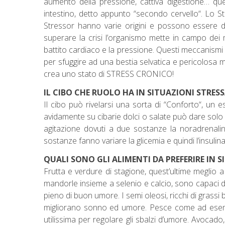
aumento della pressione, cattiva digestione… que
intestino, detto appunto “secondo cervello“. Lo Str
Stressor hanno varie origini e possono essere diver
superare la crisi l’organismo mette in campo dei 
battito cardiaco e la pressione. Questi meccanismi
per sfuggire ad una bestia selvatica e pericolosa m
crea uno stato di STRESS CRONICO!
IL CIBO CHE RUOLO HA IN SITUAZIONI STRES
Il cibo può rivelarsi una sorta di “Conforto“, un
avidamente su cibarie dolci o salate può dare solo 
agitazione dovuti a due sostanze la noradrenalina
sostanze fanno variare la glicemia e quindi l’insulin
QUALI SONO GLI ALIMENTI DA PREFERIRE IN S
Frutta e verdure di stagione, quest’ultime meglio 
mandorle insieme a selenio e calcio, sono capaci d
pieno di buon umore. I semi oleosi, ricchi di gras
migliorano sonno ed umore. Pesce come ad esempi
utilissima per regolare gli sbalzi d’umore. Avocad