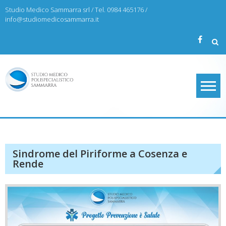
Skip
Studio Medico Sammarra srl / Tel. 0984 465176 /
to
info@studiomedicosammarra.it
content
Studio Medico Sammarra
Sindrome del Piriforme a Cosenza e
Rende