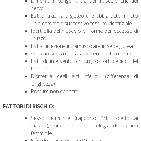
Dimorfismi congeniti sia del muscolo che del
nervo
Esiti di trauma a gluteo che abbia determinato
un ematoma e successivo tessuto cicatriziale
Ipertrofia del muscolo piriforme per eccesso di
utilizzo
Esiti di iniezione intramuscolare in sede glutea
Spasmo senza causa apparente del piriforme
Esiti di intervento chirurgico- ortopedico del
femore
Dismetria degli arti inferiori (differenza di
lunghezza)
Posture non corrette
FATTORI DI RISCHIO:
Sesso femminile (rapporto 4/1 rispetto ai
maschi), forse per la morfologia del bacino
femminile
Età adulta (in media 38/40 anni)