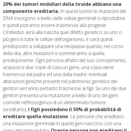
20% dei tumori midollari della tiroide abbiano una
componente ereditaria.
In questi tumori le mutazioni del
DNA insorgono a livello delle cellule germinali o riproduttive
e quindi potranno essere trasmesse alla progenie.
L’individuo avrà alla nascita quel difetto genetico su uno o
più geni in tutte le cellule dell’organismo, e sarà quindi
predisposto a sviluppare una neoplasia quando, nel corso
della vita, altre mutazioni si sommeranno a quella
predisponente. Ogni persona all’atto del suo concepimento,
acquisisce due copie di ciascun gene, una copia viene
trasmessa dal padre ed una dalla madre; eventuali
alterazioni geniche presenti nel patrimonio genetico dei
genitori verranno pertanto trasmesse ai figli. Se uno dei due
genitori presenta una mutazione a livello di uno dei geni
coinvolti nell’insorgenza di un determinato tumore
(ereditario),
i figli possiedono il 50% di probabilità di
ereditare quella mutazione
. Le persone che ereditano
una mutazione germinale in questi geni nascono con una
copia del gene mutata.
Queste persone non ereditano il