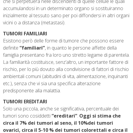
che si perpetuerà nelle discendenti di quelle cellule le quali
accumulandosi in un determinato organo si sostituiranno
inizialmente al tessuto sano per poi diffondersi in altri organi
vicini o a distanza (metastasi).
TUMORI FAMILIARI
Esistono però delle forme di tumore che possono essere
definite
“familiari”
, in quanto le persone affette della
famiglia presentano fra loro uno stretto legame di parentela.
La familiarità costituisce, senz’altro, un importante fattore di
rischio, per lo più dovuto alla condivisione di fattori di rischio
ambientali comuni (abitudini di vita, alimentazione, inquinanti
etc.), senza che vi sia una specifica alterazione
predisponente alla malattia.
TUMORI EREDITARI
Solo una piccola, anche se significativa, percentuale dei
tumori sono cosiddetti
“ereditari”
.
Oggi si stima che
circa il 7% dei tumori al seno, il 10%dei tumori
ovarici, circa il 5-10 % dei tumori colorettali e circa il