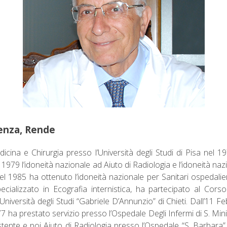
enza, Rende
cina e Chirurgia presso l’Università degli Studi di Pisa nel 19
979 l’idoneità nazionale ad Aiuto di Radiologia e l’idoneità nazi
el 1985 ha ottenuto l’idoneità nazionale per Sanitari ospedalier
ecializzato in Ecografia internistica, ha partecipato al Corso
niversità degli Studi “Gabriele D’Annunzio” di Chieti. Dall’11 F
ha prestato servizio presso l’Ospedale Degli Infermi di S. Minia
stente e poi Aiuto di Radiologia presso l’Ospedale “S. Barbara” 