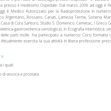
gia presso il medesimo Ospedale. Dal marzo 2006 ad oggi è Res
 oggi è Medico Autorizzato per la Radioprotezione in numero
 Argentano, Rossano, Cariati, Lamezia Terme, Soneria Mannelli
o, Casa di Cura Santoro, Studio S. Domenico, Cemetac, I Greco O
heletrica-gastroenterica-senologica), in Ecografia internistica, 
e delle parti molle. Ha partecipato a numerosi Corsi formativi 
 Attualmente esercita la sua attività in libera professione pr
ra
i quali:
o di vescica e prostata