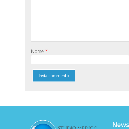
*
Nome
News