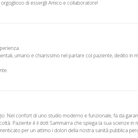
orgoglioso di essergli Amico e collaboratore!
sperienza.
ntali, umano e chiarissimo nel parlare col paziente, dedito in m
nte.
gio. Nel confort di uno studio moderno e funzionale, fa da gara
icoltà. Paziente è il dott Sammarra che spiega la sua scienze i
nticato per un attimo i dolori della nostra sanità pubblica per