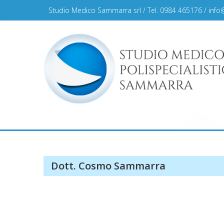
Skip
Studio Medico Sammarra srl / Tel. 0984 465176 /
info
to
content
Studio Medico Sammar
Dott. Cosmo Sammarra