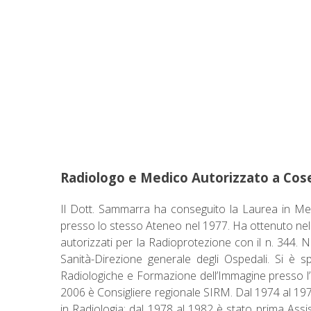
Radiologo e Medico Autorizzato a Cos
Il Dott. Sammarra ha conseguito la Laurea in Medi
presso lo stesso Ateneo nel 1977. Ha ottenuto nel 1
autorizzati per la Radioprotezione con il n. 344. N
Sanità-Direzione generale degli Ospedali. Si è sp
Radiologiche e Formazione dell’Immagine presso l’U
2006 è Consigliere regionale SIRM. Dal 1974 al 1977 
in Radiologia; dal 1978 al 1982 è stato prima Assi