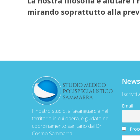
La nostra filosofia è aiutare i 
mirando soprattutto alla prev
News
Iscriviti
Email
Il nostro studio, all’avanguardia nel
territorio in cui opera, è guidato nel
coordinamento sanitario dal Dr.
Proce
Cosmo Sammarra.