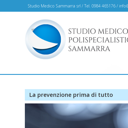
Skip
Studio Medico Sammarra srl / Tel. 0984 465176 /
info
to
content
Studio Medico Sammar
La prevenzione prima di tutto