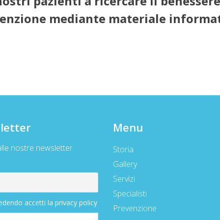
nostri pazienti a ricercare il benessere
enzione mediante materiale informativ
letter
Menu
 alle nostre newsletter
Storia
Gallery
Servizi
Specialisti
dendo accetti la privacy policy
Prevenzione