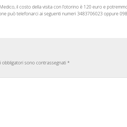
 Medico, il costo della visita con l’otorino è 120 euro e potr
one può telefonarci ai seguenti numeri 3483706023 oppure 09
i obbligatori sono contrassegnati
*