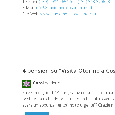
Telefoni:
(+39) 0984 465176
–
(+39) 348 370623
E-Mail:
info@studiomedicosammarra.it
Sito Web:
www.studiomedicosammarra.it
4 pensieri su “
Visita Otorino a C
Carol
ha detto:
Salve, mio figlio di 14 anni, ha avuto un brutto trau
occhi. Al tatto ha dolore, il naso nn ha subito var
avere un appuntamento( molto urgente)? Grazie mil