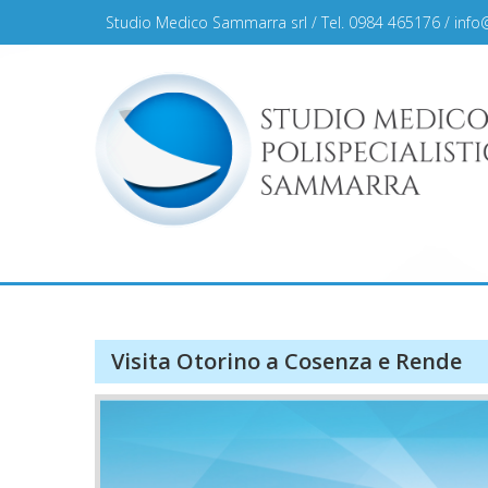
Skip
Studio Medico Sammarra srl / Tel. 0984 465176 /
info
to
content
Studio Medico Sammar
Visita Otorino a Cosenza e Rende