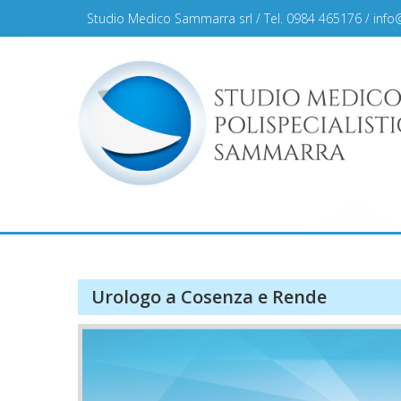
Skip
Studio Medico Sammarra srl / Tel. 0984 465176 /
info
to
content
Studio Medico Sammar
Urologo a Cosenza e Rende