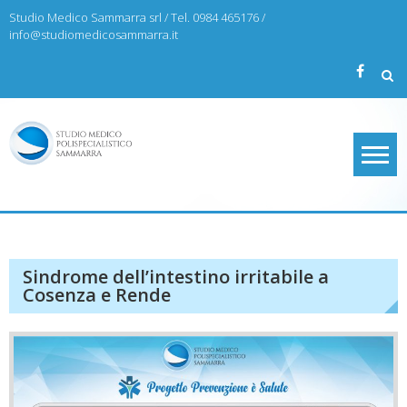
Skip
Studio Medico Sammarra srl / Tel. 0984 465176 /
to
info@studiomedicosammarra.it
content
Studio Medico Sammarra
Sindrome dell’intestino irritabile a
Cosenza e Rende