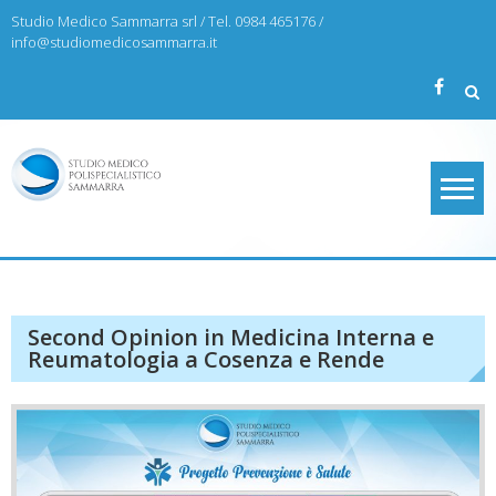
Skip
Studio Medico Sammarra srl / Tel. 0984 465176 /
to
info@studiomedicosammarra.it
content
Studio Medico Sammarra
Second Opinion in Medicina Interna e
Reumatologia a Cosenza e Rende