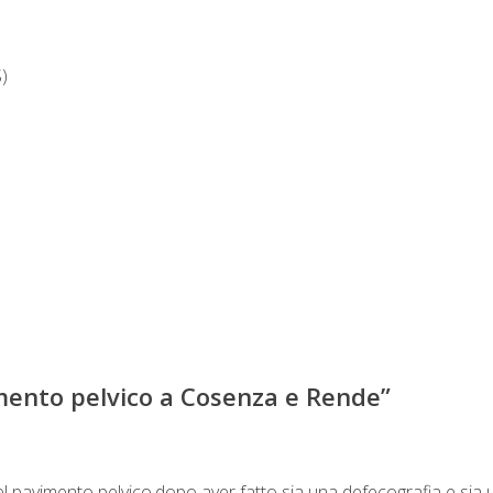
)
imento pelvico a Cosenza e Rende
”
el pavimento pelvico,dopo aver fatto sia una defecografia e sia u