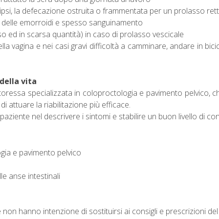
tipsi, la defecazione ostruita o frammentata per un prolasso ret
a delle emorroidi e spesso sanguinamento
so ed in scarsa quantità) in caso di prolasso vescicale
a vagina e nei casi gravi difficoltà a camminare, andare in bicicl
della vita
toressa specializzata in coloproctologia e pavimento pelvico, che 
 attuare la riabilitazione più efficace.
ziente nel descrivere i sintomi e stabilire un buon livello di co
logia e pavimento pelvico
e anse intestinali
 non hanno intenzione di sostituirsi ai consigli e prescrizioni del