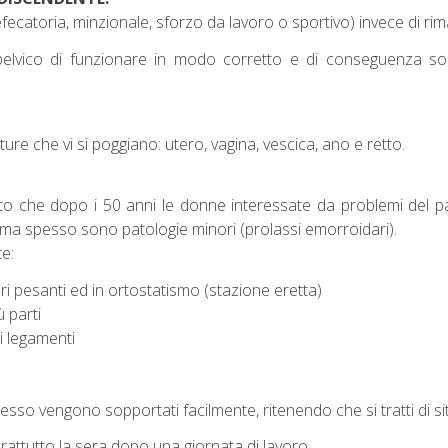
efecatoria, minzionale, sforzo da lavoro o sportivo) invece di ri
ico di funzionare in modo corretto e di conseguenza sorgon
ture che vi si poggiano: utero, vagina, vescica, ano e retto.
ato che dopo i 50 anni le donne interessate da problemi del 
, ma spesso sono patologie minori (prolassi emorroidari).
e:
ri pesanti ed in ortostatismo (stazione eretta)
ù parti
i legamenti
esso vengono sopportati facilmente, ritenendo che si tratti di si
attutto la sera dopo una giornata di lavoro