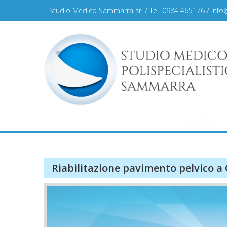
Skip
Studio Medico Sammarra srl / Tel. 0984 465176 /
info
to
content
Studio Medico Sammar
Riabilitazione pavimento pelvico a