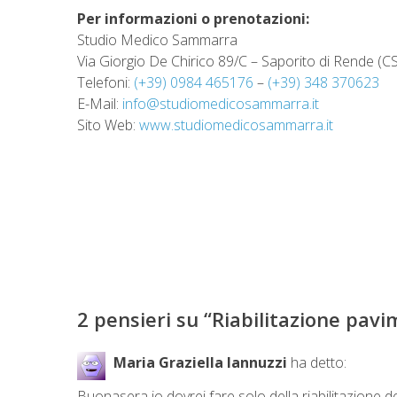
Per informazioni o prenotazioni:
Studio Medico Sammarra
Via Giorgio De Chirico 89/C – Saporito di Rende (CS
Telefoni:
(+39) 0984 465176
–
(+39) 348 370623
E-Mail:
info@studiomedicosammarra.it
Sito Web:
www.studiomedicosammarra.it
2 pensieri su “
Riabilitazione pav
Maria Graziella Iannuzzi
ha detto:
Buonasera io dovrei fare solo della riabilitazione d