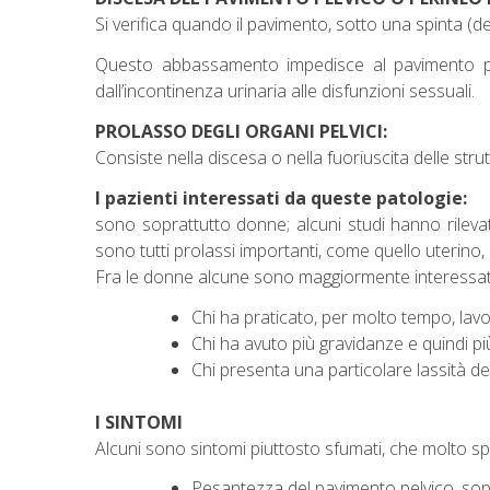
Si verifica quando il pavimento, sotto una spinta (d
Questo abbassamento impedisce al pavimento pelv
dall’incontinenza urinaria alle disfunzioni sessuali.
PROLASSO DEGLI ORGANI PELVICI:
Consiste nella discesa o nella fuoriuscita delle strut
I pazienti interessati da queste patologie:
sono soprattutto donne; alcuni studi hanno rilev
sono tutti prolassi importanti, come quello uterino
Fra le donne alcune sono maggiormente interessat
Chi ha praticato, per molto tempo, lavo
Chi ha avuto più gravidanze e quindi pi
Chi presenta una particolare lassità de
I SINTOMI
Alcuni sono sintomi piuttosto sfumati, che molto sp
Pesantezza del pavimento pelvico, sopr