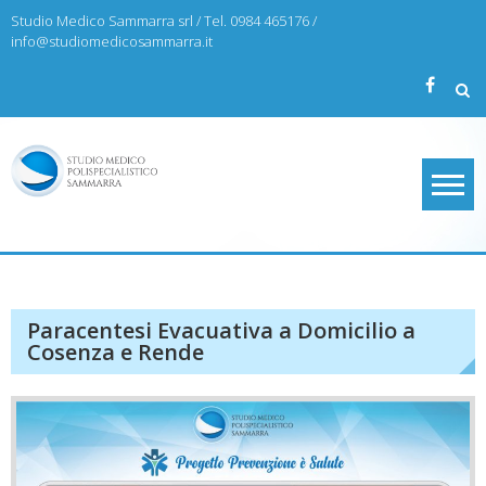
Skip
Studio Medico Sammarra srl / Tel. 0984 465176 /
to
info@studiomedicosammarra.it
content
Studio Medico Sammarra
Paracentesi Evacuativa a Domicilio a
Cosenza e Rende