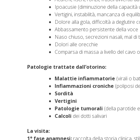
Ipoacusie (diminuzione della capacità u
Vertigini, instabilità, mancanza di equili
Dolore alla gola, difficoltà a deglutir
Abbassamento persistente della voce
Naso chiuso, secrezioni nasali, mal di t
Dolori alle orecchie
Comparsa di massa a livello del cavo or
Patologie trattate dall’otorino:
Malattie infiammatorie
(virali o bat
Infiammazioni croniche
(poliposi de
Sordità
Vertigini
Patologie tumorali
(della parotide e
Calcoli
dei dotti salivari
La visita:
1° fase anamnesi:
raccolta della storia clinica, sti