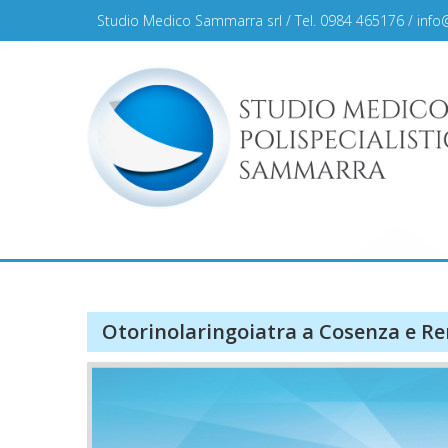
Skip
Studio Medico Sammarra srl / Tel. 0984 465176 /
info
to
content
Studio Medico Sammar
Otorinolaringoiatra a Cosenza e R