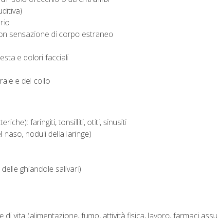
ditiva)
brio
e con sensazione di corpo estraneo
esta e dolori facciali
ale e del collo
teriche): faringiti, tonsilliti, otiti, sinusiti
l naso, noduli della laringe)
 delle ghiandole salivari)
le di vita (alimentazione, fumo, attività fisica, lavoro, farmaci assunt