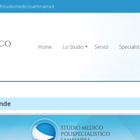
@studiomedicosammarra.it
Home
Lo Studio
Servizi
Specialist
ra
ende