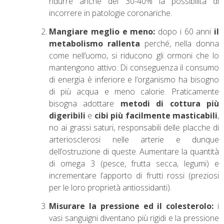
ridurre anche del 30-40% la possibilità di
incorrere in patologie coronariche.
Mangiare meglio e meno:
dopo i 60 anni
il
metabolismo rallenta
perché, nella donna
come nell’uomo, si riducono gli ormoni che lo
mantengono attivo. Di conseguenza il consumo
di energia è inferiore e l’organismo ha bisogno
di più acqua e meno calorie. Praticamente
bisogna adottare
metodi di cottura più
digeribili
e
cibi più facilmente masticabili
,
no ai grassi saturi, responsabili delle placche di
arteriosclerosi nelle arterie e dunque
dell’ostruzione di queste. Aumentare la quantità
di omega 3 (pesce, frutta secca, legumi) e
incrementare l’apporto di frutti rossi (preziosi
per le loro proprietà antiossidanti).
Misurare la pressione ed il colesterolo:
i
vasi sanguigni diventano più rigidi e la pressione