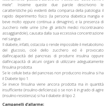
miele”. Insieme queste due parole descrivono le
caratteristiche più evidenti della comparsa della patologia: il
rapido deperimento fisico (la persona diabetica mangia e
beve molto eppure continua a dimagrire), e la presenza di
zucchero nelle urine (che gli antichi medici riscontravano
assaggiandole), causata dalla sua eccessiva concentrazione
nel sangue.
Il diabete, infatti, ostacola o rende impossibile il metabolismo
del glucosio, cioè dello zucchero ed è provocato
dall’incapacità del pancreas di produrre insulina oppure
dall’incapacità di alcuni organi di utilizzare adeguatamente
l’insulina prodotta.
Se le cellule beta del pancreas non producono insulina si ha
il Diabete tipo 1.
Se invece l’insulina viene ancora prodotta ma in quantità
insufficiente (insulino-deficienza) o se non è in grado di agire
(insulino-resistenza) si ha il diabete di tipo 2.
Campanelli d’allarme: