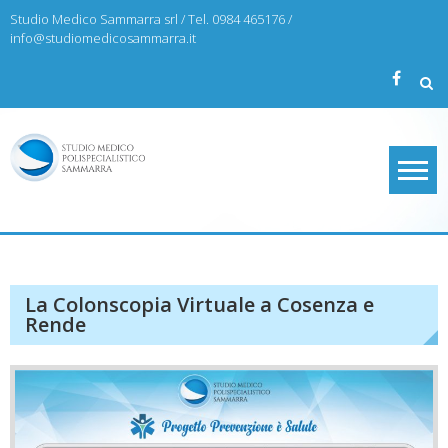
Skip
Studio Medico Sammarra srl / Tel. 0984 465176 /
to
info@studiomedicosammarra.it
content
Studio Medico Sammarra
La Colonscopia Virtuale a Cosenza e
Rende