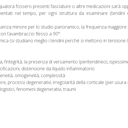
ualora fossero presenti fasciature o altre medicazioni sarà op
ntati nel tempo, per ogni struttura da esaminare (tendini
uenza minore per lo studio panoramico, la frequenza maggiore pe
 con l’avambraccio flesso a 90°:
a (si studiano meglio i tendini perché si mettono in tensione le f
a, l’integrità, la presenza di versamento (peritendineo), ispessim
lcificazioni, distensione da liquido infiammatorio
neità, omogeneità, complessità
e, processi degenerativi, irregolarità della corticale (per usura
ogistici, fenomeni degenerativi, traumi