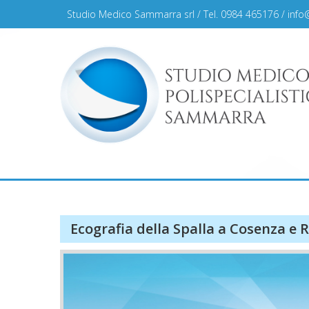
Skip
Studio Medico Sammarra srl / Tel. 0984 465176 /
info
to
content
Studio Medico Sammar
Ecografia della Spalla a Cosenza e 