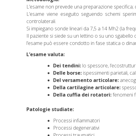
L’esame non prevede una preparazione specifica; q
L’esame viene eseguito seguendo schemi sperime
controlaterali.
Si impiegano sonde lineari da 7,5 a 14 Mh2 (la freq
Il paziente si siede su un lettino o su uno sgabello
l’esame può essere condotto in fase statica o dinamic
L’esame valuta:
Dei tendini:
lo spessore, l’ecostruttur
Delle borse:
ispessimenti parietali, ca
Del versamento articolare:
anecoge
Della cartilagine articolare:
spessor
Della cuffia dei rotatori:
fenomeni fl
Patologie studiate:
Processi infiammatori
Processi degenerativi
Processi traumatici