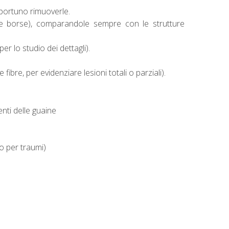
portuno rimuoverle.
 e borse), comparandole sempre con le strutture
r lo studio dei dettagli).
ibre, per evidenziare lesioni totali o parziali).
enti delle guaine
 o per traumi)