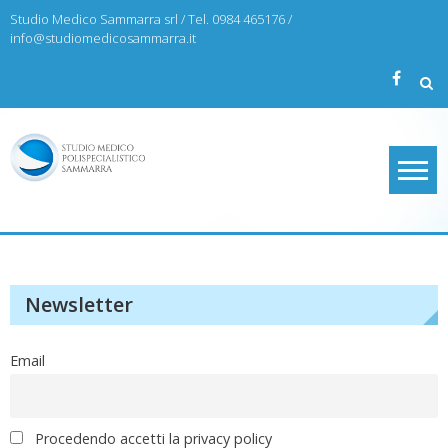
Skip
Studio Medico Sammarra srl / Tel. 0984 465176 /
to
info@studiomedicosammarra.it
content
Studio Medico Sammarra
Newsletter
Email
Procedendo accetti la privacy policy